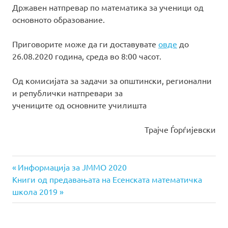
Државен натпревар по математика за ученици од
основното образование.
Приговорите може да ги доставувате
овде
до
26.08.2020 година, среда во 8:00 часот.
Од комисијата за задачи за општински, регионални
и републички натпревари за
учениците од основните училишта
Трајче Ѓорѓијевски
Previous
Навигација
Информација за ЈММО 2020
Next
Post:
Книги од предавањата на Есенската математичка
на
Post:
школа 2019
напис