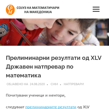
Skip
Сојуз
to
MENU
content
Најнови
на
информации
поврзани
математич
со
работата
на
на
сојузот
Македонија
Прелиминарни резултати од XLV
Државен натпревар по
математика
24.08.2020
СММ
НАТПРЕВАРИ
Почитувани ученици и ментори,
следуваат
прелиминарните резултати
од XLV