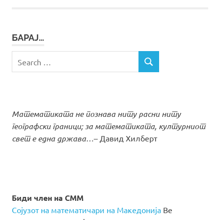
БАРАЈ…
Search
SEARCH
for:
Математиката не познава ниту расни ниту
географски граници; за математиката, културниот
свет е една држава…
– Давид Хилберт
Биди член на СММ
Сојузот на математичари на Македонија
Ве