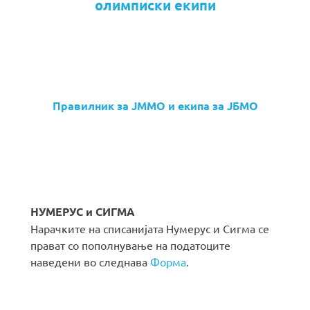
олимписки екипи
Правилник за ЈММО и екипа за ЈБМО
НУМЕРУС и СИГМА
Нарачките на списанијата Нумерус и Сигма се
прават со пополнување на податоците
наведени во следнава
Форма
.