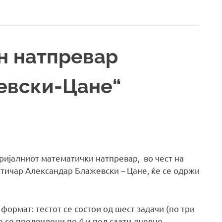
н натпревар
евски-Цане“
ријалниот математички натпревар, во чест на
тичар Александар Блажевски – Цане, ќе се одржи
формат: тестот се состои од шест задачи (по три
е се предвидени по 4 и пол саати дневно.…