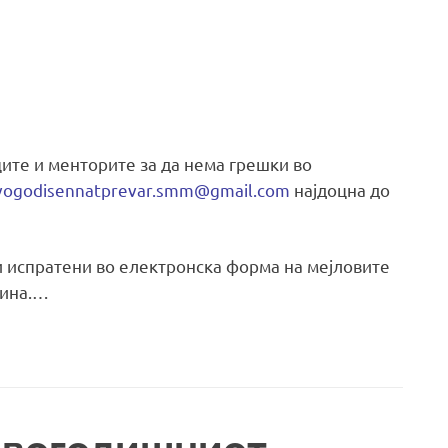
ите и менторите за да нема грешки во
vogodisennatprevar.smm@gmail.com
најдоцна до
 испратени во електронска форма на мејловите
дина.…