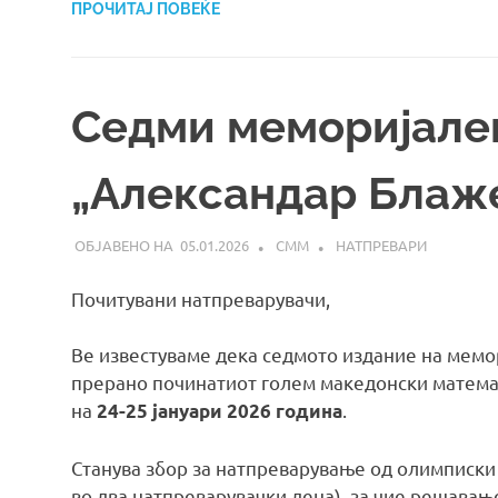
ПРОЧИТАЈ ПОВЕЌЕ
Седми меморијале
„Александар Блаж
05.01.2026
СММ
НАТПРЕВАРИ
Почитувани натпреварувачи,
Ве известуваме дека седмото издание на мемо
прерано починатиот голем македонски матема
на
.
24-25 јануари 2026 година
Станува збор за натпреварување од олимписки 
во два натпреварувачки дена), за чие решавањ