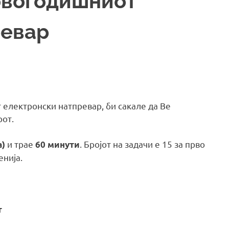
овогодишниот
ревар
електронски натпревар, би сакале да Ве
рот.
и трае
. Бројот на задачи е 15 за прво
а)
60 минути
енија.
т