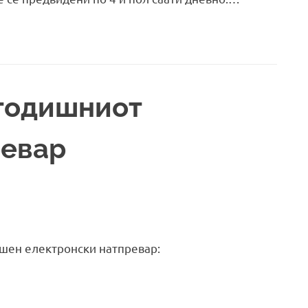
огодишниот
ревар
ишен електронски натпревар: