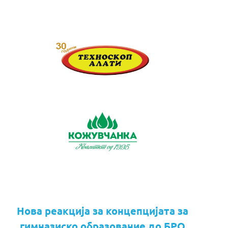
Нова реакција за концепцијата за
гимназиско образование до БРО