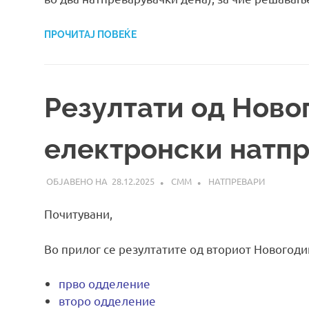
ПРОЧИТАЈ ПОВЕЌЕ
Резултати од Нов
електронски натп
28.12.2025
СММ
НАТПРЕВАРИ
Почитувани,
Во прилог се резултатите од вториот Новогод
прво одделение
второ одделение