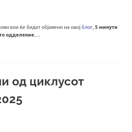
ови кои ќе бидат објавени на овој
блог
,
5 минути
.…
ото одделение
и од циклусот
2025