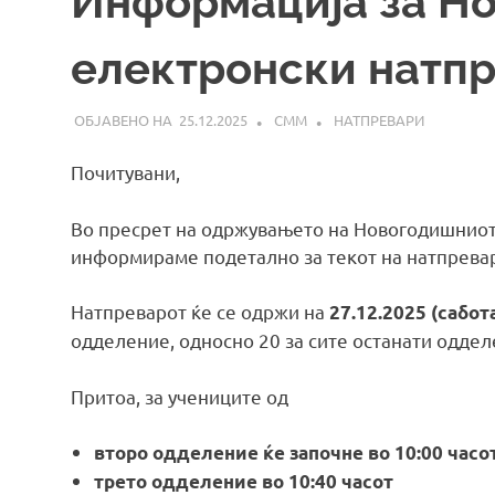
Информација за Н
електронски натп
25.12.2025
СММ
НАТПРЕВАРИ
Почитувани,
Во пресрет на одржувањето на Новогодишниот 
информираме подетално за текот на натпрева
Натпреварот ќе се одржи на
27.12.2025 (сабот
одделение, односно 20 за сите останати оддел
Притоа, за учениците од
второ одделение ќе започне во 10:00 часо
трето одделение во 10:40 часот