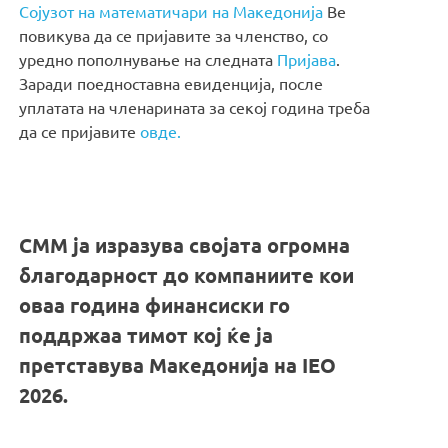
Сојузот на математичари на Македонија
Ве
повикува да се пријавите за членство, со
уредно пополнување на следната
Пријава
.
Заради поедноставна евиденција, после
уплатата на членарината за секој година треба
да се пријавите
овде.
СММ ја изразува својата огромна
благодарност до компаниите кои
оваа година финансиски го
поддржаа тимот кој ќе ја
претставува Македонија на IEO
2026.