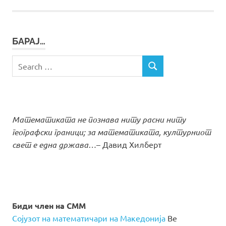
БАРАЈ…
Search
SEARCH
for:
Математиката не познава ниту расни ниту
географски граници; за математиката, културниот
свет е една држава…
– Давид Хилберт
Биди член на СММ
Сојузот на математичари на Македонија
Ве