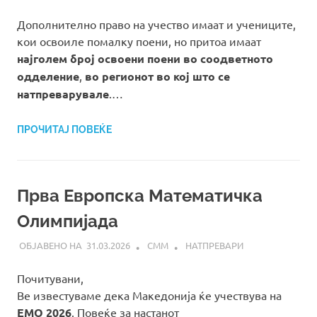
Дополнително право на учество имаат и учениците,
кои освоиле помалку поени, но притоа имаат
најголем број освоени поени во соодветното
одделение
,
во регионот во кој што се
натпреварувале
.…
ПРОЧИТАЈ ПОВЕЌЕ
Прва Европска Математичка
Олимпијада
31.03.2026
СММ
НАТПРЕВАРИ
Почитувани,
Ве известуваме дека Македонија ќе учествува на
ЕМО 2026
. Повеќе за настанот