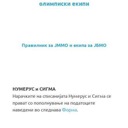
олимписки екипи
Правилник за ЈММО и екипа за ЈБМО
НУМЕРУС и СИГМА
Нарачките на списанијата Нумерус и Сигма се
прават со пополнување на податоците
наведени во следнава
Форма
.