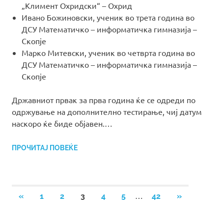
„Климент Охридски“ – Охрид
Ивано Божиновски, ученик во трета година во
ДСУ Математичко – информатичка гимназија –
Скопје
Марко Митевски, ученик во четврта година во
ДСУ Математичко – информатичка гимназија –
Скопје
Државниот првак за прва година ќе се одреди по
одржување на дополнително тестирање, чиј датум
наскоро ќе биде објавен.…
ПРОЧИТАЈ ПОВЕЌЕ
Posts
…
PREVIOUS
NEXT
«
1
2
3
4
5
42
»
POSTS
POSTS
pagination