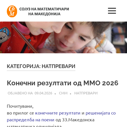
Skip
Сојуз
to
MENU
content
Најнови
на
информации
поврзани
математич
со
работата
на
на
сојузот
Македонија
КАТЕГОРИЈА:
НАТПРЕВАРИ
Конечни резултати од ММО 2026
09.04.2026
СММ
НАТПРЕВАРИ
Почитувани,
во прилог се
конечните резултати
и
решенијата со
распределба на поени
од 33.Македонска
математичка олимпијада.