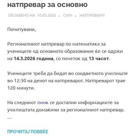
натпревар за основно
10.03.2026
СММ
НАТПРЕВАРИ
Почитувани,
Регионалниот натпревар по математика за
учениците од основното образование ќе се одржи
на
14.3.2026 година
, со почеток од
13 часот
.
Учениците треба да бидат во соодветното училиште
во 12:30 на денот на натпреварот. Натпреварот трае
120 минути.
На следниот
линк
се достапни информациите за
училиштата домаќини за регионалниот натпревар.
…
ПРОЧИТАЈ ПОВЕЌЕ