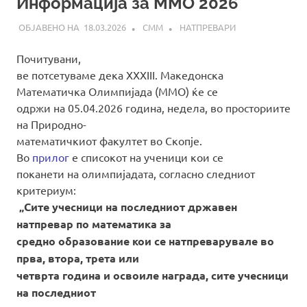
Информација за ММО 2026
18.03.2026
СММ
НАТПРЕВАРИ
Почитувани,
ве потсетуваме дека XXXIII. Македонска
Математичка Олимпијада (ММО) ќе се
одржи на 05.04.2026 година, недела, во просториите
на Природно-
математичкиот факултет во Скопје.
Во
прилог
е списокот на ученици кои се
поканети на олимпијадата, согласно следниот
критериум:
„Сите учесници на последниот државен
натпревар по математика за
средно образование кои се натпреварувале во
прва, втора, трета или
четврта година и освоиле награда, сите учесници
на последниот