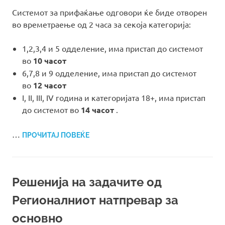
Системот за прифаќање одговори ќе биде отворен
во времетраење од 2 часа за секоја категорија:
1,2,3,4 и 5 одделение, има пристап до системот
во
10 часот
6,7,8 и 9 одделение, има пристап до системот
во
12 часот
I, II, III, IV година и категоријата 18+, има пристап
до системот во
14 часот
.
…
ПРОЧИТАЈ ПОВЕЌЕ
Решенија на задачите од
Регионалниот натпревар за
основно