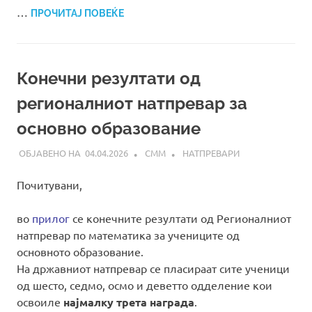
…
ПРОЧИТАЈ ПОВЕЌЕ
Конечни резултати од
регионалниот натпревар за
основно образование
04.04.2026
СММ
НАТПРЕВАРИ
Почитувани,
во
прилог
се конечните резултати од Регионалниот
натпревар по математика за учениците од
основното образование.
На државниот натпревар се пласираат сите ученици
од шесто, седмо, осмо и деветто одделение кои
освоиле
најмалку трета награда
.