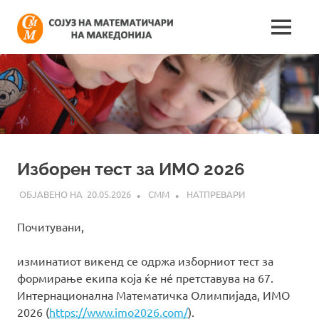
Skip
Сојуз
to
MENU
content
Најнови
на
информации
поврзани
математич
со
работата
на
на
сојузот
Македонија
Изборен тест за ИМО 2026
20.05.2026
СММ
НАТПРЕВАРИ
Почитувани,
изминатиот викенд се одржа изборниот тест за
формирање екипа која ќе нé претставува на 67.
Интернационална Математичка Олимпијада, ИМО
2026 (
https://www.imo2026.com/
).