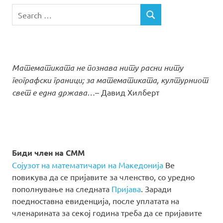
Search
SEARCH
for:
Математиката не познава ниту расни ниту
географски граници; за математиката, културниот
свет е една држава…
– Давид Хилберт
Биди член на СММ
Сојузот на математичари на Македонија
Ве
повикува да се пријавите за членство, со уредно
пополнување на следната
Пријава
. Заради
поедноставна евиденција, после уплатата на
членарината за секој година треба да се пријавите