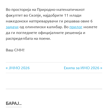
Во просторија на Природно-математичкиот
факултет во Скопје, најдобрите 11 млади
македонски натпреварувачи ги решаваa овие 6
задачи
од олимписки калибар. Во
прилог
можете
да ги погледнете официјалните решенија и
распределбата на поени.
Ваш СММ!
Previous
Next
Навигација
ЈММО 2026
Екипа за ИМО 2026
Post:
Post:
на
напис
БАРАЈ…