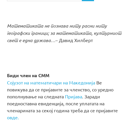
Математиката не познава ниту расни ниту
географски граници; за математиката, културниот
свет е една држава…
– Давид Хилберт
Биди член на СММ
Сојузот на математичари на Македонија
Ве
повикува да се пријавите за членство, со уредно
пополнување на следната
Пријава
. Заради
поедноставна евиденција, после уплатата на
членарината за секој година треба да се пријавите
овде.