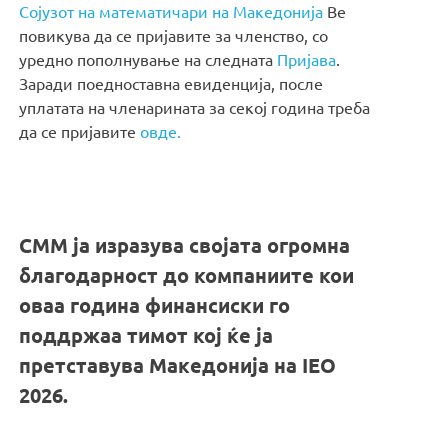
Сојузот на математичари на Македонија
Ве
повикува да се пријавите за членство, со
уредно пополнување на следната
Пријава
.
Заради поедноставна евиденција, после
уплатата на членарината за секој година треба
да се пријавите
овде.
СММ ја изразува својата огромна
благодарност до компаниите кои
оваа година финансиски го
поддржаа тимот кој ќе ја
претставува Македонија на IEO
2026.