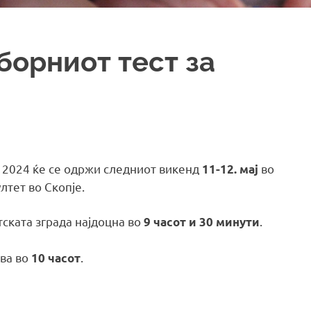
борниот тест за
О 2024 ќе се одржи следниот викенд
во
11
-12. мај
лтет во Скопје.
ската зграда најдоцна во
.
9 часот и 30 минути
ува во
.
10 часот