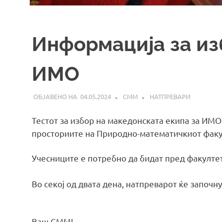
Информациja за из
ИМО
04.05.2024
СММ
НАТПРЕВАРИ
Тестот за избор на македонската екипа за ИМ
просториите на Природно-математичкиот факу
Учесниците е потребно да бидат пред факултет
Во секој од двата дена, натпреварот ќе започн
Ваш СММ!