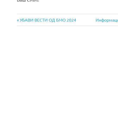
Previous
Next
Навигација
УБАВИ ВЕСТИ ОД БМО 2024
Информациј
Post:
Post:
на
напис