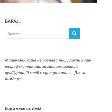
БАРАЈ…
Search
SEARCH
for:
Математиката не познава ниту расни ниту
географски граници; за математиката,
културниот свет е една држава…
– Давид
Хилберт
Биди член на СММ