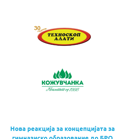
Нова реакција за концепцијата за
гимназиско образование до БРО