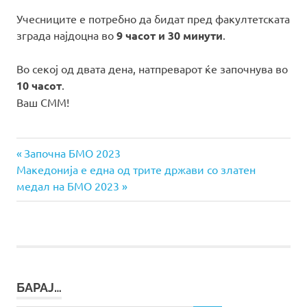
Учесниците е потребно да бидат пред факултетската
зграда најдоцна во
9 часот и 30 минути
.
Во секој од двата дена, натпреварот ќе започнува во
10 часот
.
Ваш СММ!
Previous
Навигација
Започна БМО 2023
Next
Post:
Македонија е една од трите држави со златен
на
Post:
медал на БМО 2023
напис
БАРАЈ…