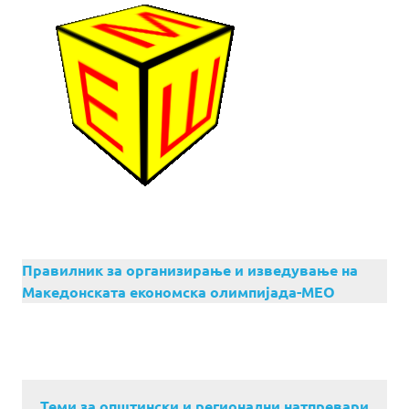
Правилник за организирање и изведување на
Македонската економска олимпијада-МЕО
Теми за општински и регионални натпревари