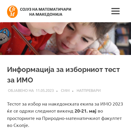
Skip
Сојуз
to
MENU
content
Најнови
на
информации
поврзани
математич
со
работата
на
на
сојузот
Македонија
Информациja за изборниот тест
за ИМО
11.05.2023
СММ
НАТПРЕВАРИ
Тестот за избор на македонската екипа за ИМО 2023
ќе се одржи следниот викенд
20-21. мај
во
просториите на Природно-математичкиот факултет
во Скопје.