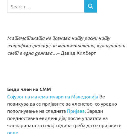
Search
SEARCH
for:
Математиката не познава ниту расни ниту
географски граници; за математиката, културниот
свет е една држава…
– Давид Хилберт
Биди член на СММ
Сојузот на математичари на Македонија
Ве
повикува да се пријавите за членство, со уредно
пополнување на следната
Пријава
. Заради
поедноставна евиденција, после уплатата на
членарината за секој година треба да се пријавите
овде.