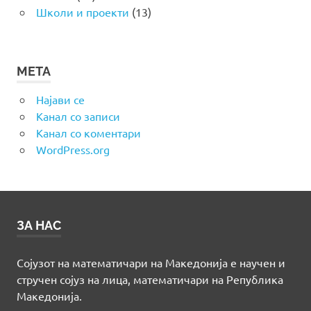
Школи и проекти
(13)
МЕТА
Најави се
Канал со записи
Канал со коментари
WordPress.org
ЗА НАС
Сојузот на математичари на Македонија е научен и
стручен сојуз на лица, математичари на Република
Македонија.