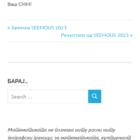
Ваш СММ!
Previous
Навигација
Започна SEEMOUS 2023
Post:
Next
Резултати од SEEMOUS 2023
на
Post:
напис
БАРАЈ…
Search
SEARCH
for:
Математиката не познава ниту расни ниту
географски граници; за математиката, културниот