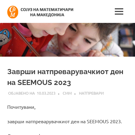
Skip
Сојуз
to
MENU
content
Најнови
на
информации
поврзани
математич
со
работата
на
на
сојузот
Македонија
Заврши натпреварувачкиот ден
на SEEMOUS 2023
10.03.2023
СММ
НАТПРЕВАРИ
Почитувани,
заврши натпреварувачкиот ден на SEEMOUS 2023.