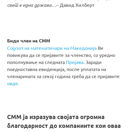
свет е една држава…
– Давид Хилберт
Биди член на СММ
Сојузот на математичари на Македонија
Ве
повикува да се пријавите за членство, со уредно
пополнување на следната
Пријава
. Заради
поедноставна евиденција, после уплатата на
членарината за секој година треба да се пријавите
овде.
СММ ја изразува својата огромна
благодарност до компаниите кои оваа