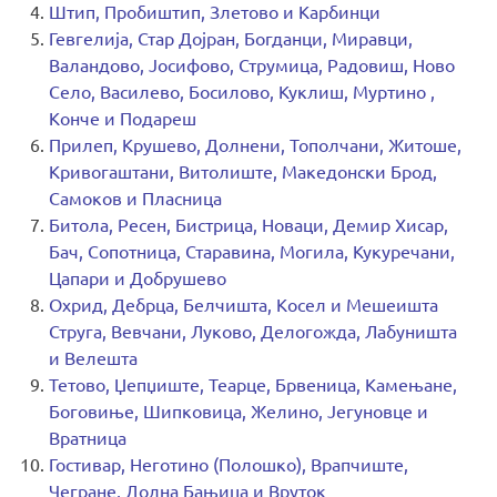
Штип, Пробиштип, Злетово и Карбинци
Гевгелија, Стар Дојран, Богданци, Миравци,
Валандово, Јосифово, Струмица, Радовиш, Ново
Село, Василево, Босилово, Куклиш, Муртино ,
Конче и Подареш
Прилеп, Крушево, Долнени, Тополчани, Житоше,
Кривогаштани, Витолиште, Македонски Брод,
Самоков и Пласница
Битола, Ресен, Бистрица, Новаци, Демир Хисар,
Бач, Сопотница, Старавина, Могила, Кукуречани,
Цапари и Добрушево
Охрид, Дебрца, Белчишта, Косел и Мешеишта
Струга, Вевчани, Луково, Делогожда, Лабуништа
и Велешта
Тетово, Џепџиште, Теарце, Брвеница, Камењане,
Боговиње, Шипковица, Желино, Јегуновце и
Вратница
Гостивар, Неготино (Полошко), Врапчиште,
Чегране, Долна Бањица и Вруток