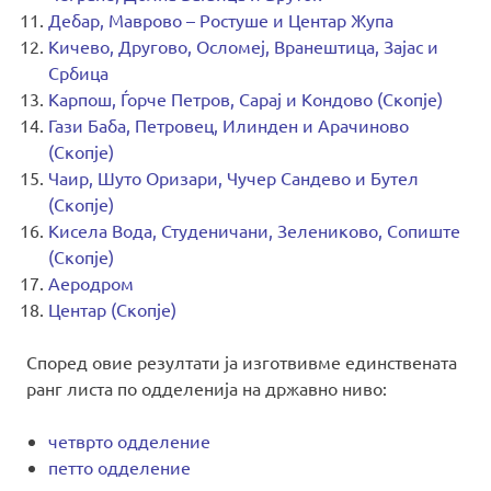
Дебар, Маврово – Ростуше и Центар Жупа
Кичево, Другово, Осломеј, Вранештица, Зајас и
Србица
Карпош, Ѓорче Петров, Сарај и Кондово (Скопје)
Гази Баба, Петровец, Илинден и Арачиново
(Скопје)
Чаир, Шуто Оризари, Чучер Сандево и Бутел
(Скопје)
Кисела Вода, Студеничани, Зелениково, Сопиште
(Скопје)
Аеродром
Центар (Скопје)
Според овие резултати ја изготвивме единствената
ранг листа по одделенија на државно ниво:
четврто одделение
петто одделение