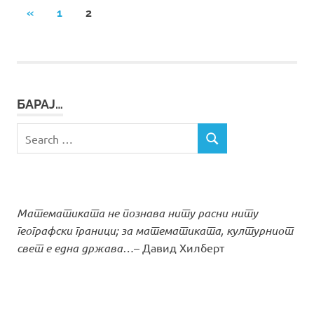
Posts
PREVIOUS
«
1
2
POSTS
pagination
БАРАЈ…
Search
SEARCH
for:
Математиката не познава ниту расни ниту
географски граници; за математиката, културниот
свет е една држава…
– Давид Хилберт