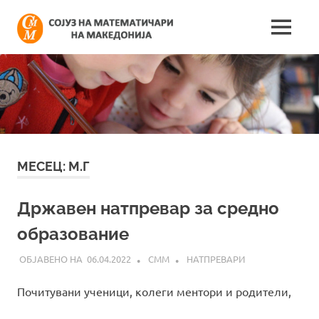
Skip
Сојуз
to
MENU
content
Најнови
на
информации
поврзани
математич
со
работата
на
на
сојузот
Македонија
МЕСЕЦ:
М.Г
Државен натпревар за средно
образование
06.04.2022
СММ
НАТПРЕВАРИ
Почитувани ученици, колеги ментори и родители,