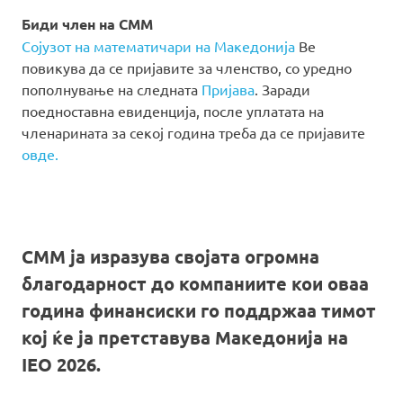
Биди член на СММ
Сојузот на математичари на Македонија
Ве
повикува да се пријавите за членство, со уредно
пополнување на следната
Пријава
. Заради
поедноставна евиденција, после уплатата на
членарината за секој година треба да се пријавите
овде.
СММ ја изразува својата огромна
благодарност до компаниите кои оваа
година финансиски го поддржаа тимот
кој ќе ја претставува Македонија на
IEO 2026.