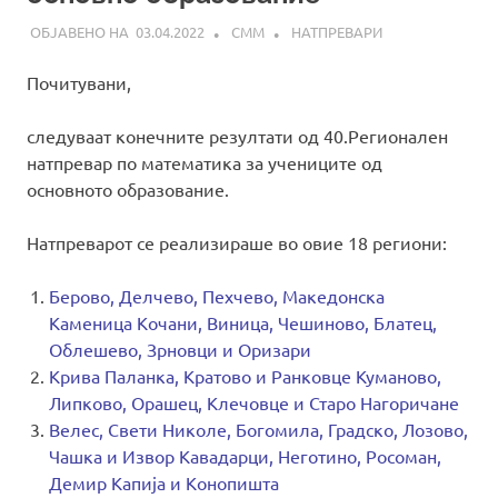
03.04.2022
СММ
НАТПРЕВАРИ
Почитувани,
следуваат конечните резултати од 40.Регионален
натпревар по математика за учениците од
основното образование.
Натпреварот се реализираше во овие 18 региони:
Берово, Делчево, Пехчево, Македонска
Каменица Кочани, Виница, Чешиново, Блатец,
Облешево, Зрновци и Оризари
Крива Паланка, Кратово и Ранковце Куманово,
Липково, Орашец, Клечовце и Старо Нагоричане
Велес, Свети Николе, Богомила, Градско, Лозово,
Чашка и Извор Кавадарци, Неготино, Росоман,
Демир Капија и Конопишта