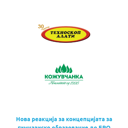
Нова реакција за концепцијата за
гимназиско образование до БРО