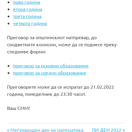
прва година
втора година
трета година
четврта година
Приговор за општинскиот натпревар, до
соодветните комисии, може да се поднесе преку
следниве форми:
приговор за основно образование
приговор за средно образование
Приговорите може да се испратат до 21.02.2022
година, понеделник до 23:30 часот.
Ваш СММ!
Previous
Next
Навигација
Меѓународен ден на математика
ПИ-ДЕН 2022