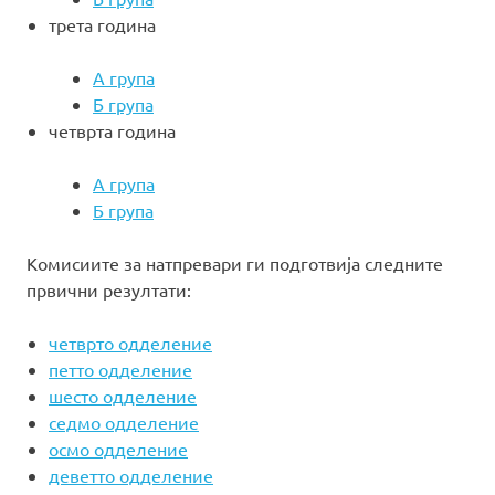
трета година
А група
Б група
четврта година
А група
Б група
Комисиите за натпревари ги подготвија следните
првични резултати:
четврто одделение
петто одделение
шесто одделение
седмо одделение
осмо одделение
деветто одделение