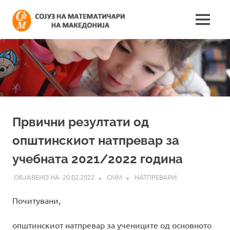
Skip
Сојуз
to
MENU
content
Најнови
на
информации
поврзани
математич
со
работата
на
на
сојузот
Македонија
Првични резултати од
општинскиот натпревар за
учебната 2021/2022 година
20.02.2022
СММ
НАТПРЕВАРИ
Почитувани,
општинскиот натпревар за учениците од основното