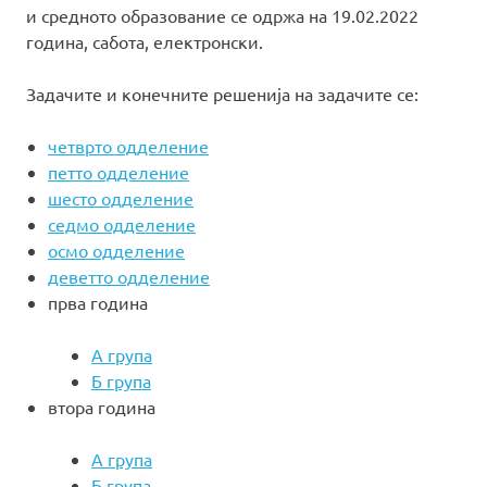
и средното образование се одржа на 19.02.2022
година, сабота, електронски.
Задачите и конечните решенија на задачите се:
четврто одделение
петто одделение
шесто одделение
седмо одделение
осмо одделение
деветто одделение
прва година
А група
Б група
втора година
А група
Б група