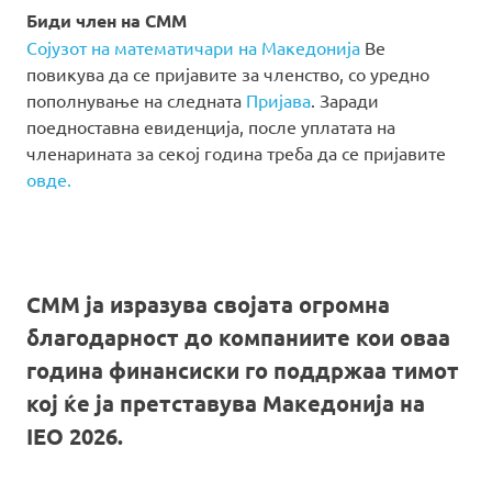
Биди член на СММ
Сојузот на математичари на Македонија
Ве
повикува да се пријавите за членство, со уредно
пополнување на следната
Пријава
. Заради
поедноставна евиденција, после уплатата на
членарината за секој година треба да се пријавите
овде.
СММ ја изразува својата огромна
благодарност до компаниите кои оваа
година финансиски го поддржаа тимот
кој ќе ја претставува Македонија на
IEO 2026.