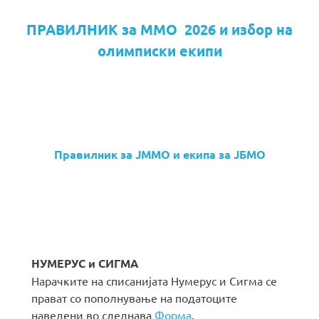
ПРАВИЛНИК за ММО 2026 и избор на
олимписки екипи
Правилник за ЈММО и екипа за ЈБМО
НУМЕРУС и СИГМА
Нарачките на списанијата Нумерус и Сигма се
прават со пополнување на податоците
наведени во следнава
Форма
.