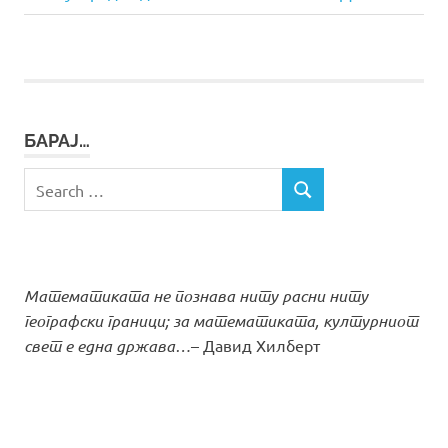
Post:
Post:
на
напис
БАРАЈ…
Search
SEARCH
for:
Математиката не познава ниту расни ниту
географски граници; за математиката, културниот
свет е една држава…
– Давид Хилберт