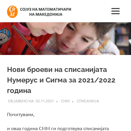
Skip
Сојуз
to
MENU
content
Најнови
на
информации
поврзани
математич
со
работата
на
на
сојузот
Македонија
Нови броеви на списанијата
Нумерус и Сигма за 2021/2022
година
05.11.2021
СММ
СПИСАНИЈА
Почитувани,
и оваа година СММ ги подготвува списанијата