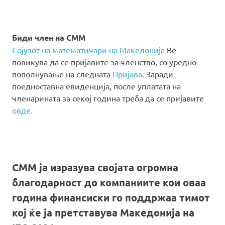
Биди член на СММ
Сојузот на математичари на Македонија
Ве
повикува да се пријавите за членство, со уредно
пополнување на следната
Пријава
. Заради
поедноставна евиденција, после уплатата на
членарината за секој година треба да се пријавите
овде.
СММ ја изразува својата огромна
благодарност до компаниите кои оваа
година финансиски го поддржаа тимот
кој ќе ја претставува Македонија на