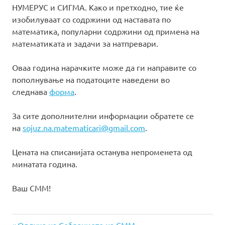
НУМЕРУС и СИГМА. Како и претходно, тие ќе
изобилуваат со содржини од наставата по
математика, популарни содржини од примена на
математиката и задачи за натпревари.
Оваа година нарачките може да ги направите со
пополнување на податоците наведени во
следнава
форма
.
За сите дополнителни информации обратете се
на
sojuz.na.matematicari@gmail.com
.
Цената на списанијата останува непроменетa од
минатата година.
Ваш СММ!
Previous