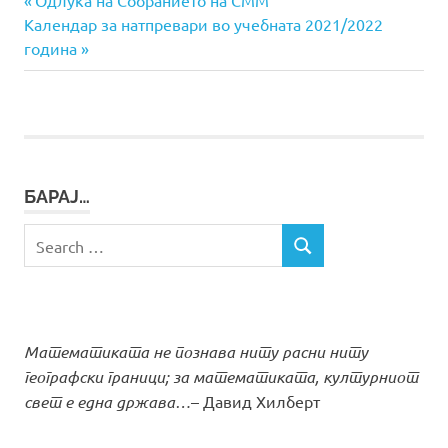
Навигација
Одлука на Собранието на СММ
Next
Post:
Календар за натпревари во учебната 2021/2022
на
Post:
година
напис
БАРАЈ…
Search
SEARCH
for:
Математиката не познава ниту расни ниту
географски граници; за математиката, културниот
свет е една држава…
– Давид Хилберт