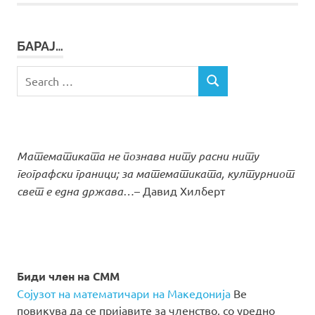
БАРАЈ…
Search
SEARCH
for:
Математиката не познава ниту расни ниту
географски граници; за математиката, културниот
свет е една држава…
– Давид Хилберт
Биди член на СММ
Сојузот на математичари на Македонија
Ве
повикува да се пријавите за членство, со уредно