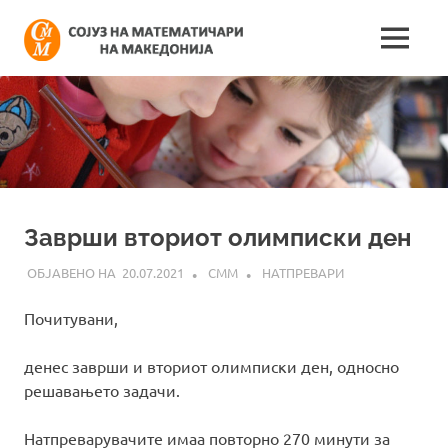
Skip
Сојуз
to
MENU
content
Најнови
на
информации
поврзани
математич
со
работата
на
на
сојузот
Македонија
Заврши вториот олимписки ден
20.07.2021
СММ
НАТПРЕВАРИ
Почитувани,
денес заврши и вториот олимписки ден, односно
решавањето задачи.
Натпреварувачите имаа повторно 270 минути за