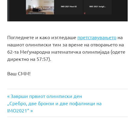
Погледнете и како изгледаше
претставувањето
на
нашиот олимписки тим за време на отворањето на
62-та Меѓународна математичка олимпијада (одете
директно на 57:57).
Ваш СММ!
Previous
Навигација
Заврши првиот олимписки ден
Next
Post:
„Сребро, две бронзи и две пофалници на
на
Post:
IMO2021“
напис