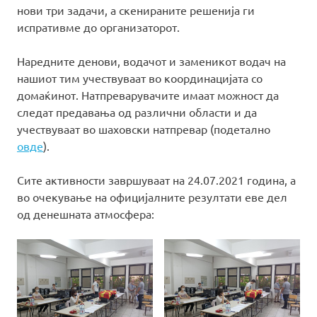
нови три задачи, а скенираните решенија ги
испративме до организаторот.
Наредните денови, водачот и заменикот водач на
нашиот тим учествуваат во координацијата со
домаќинот. Натпреварувачите имаат можност да
следат предавања од различни области и да
учествуваат во шаховски натпревар (подетално
овде
).
Сите активности завршуваат на 24.07.2021 година, а
во очекување на официјалните резултати еве дел
од денешната атмосфера: