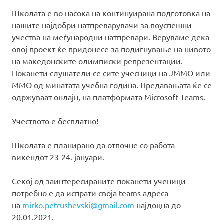
Школата е во насока на континуирана подготовка на
нашите најдобри натпреварувачи за поуспешни
учества на меѓународни натпревари. Веруваме дека
овој проект ќе придонесе за подигнување на нивото
на македонските олимписки репрезентации.
Поканети слушатели се сите учесници на ЈММО или
ММО од минатата учебна година. Предавањата ќе се
одржуваат онлајн, на платформата Microsoft Teams.
Учеството е бесплатно!
Школата е планирано да отпочне со работа
викендот 23-24. јануари.
Секој од заинтересираните поканети ученици
потребно е да испрати своја teams адреса
на
mirko.petrushevski@gmail.com
најдоцна до
20.01.2021.