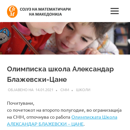
Skip
Сојуз
to
MENU
content
Најнови
на
информации
поврзани
математич
со
работата
на
на
сојузот
Македонија
Олимписка школа Александар
Блажевски-Цане
14.01.2021
СММ
ШКОЛИ
Почитувани,
со почетокот на второто полугодие, во огранизација
на СММ, отпочнува со работа
Олимписката Школа
АЛЕКСАНДАР БЛАЖЕВСКИ – ЦАНЕ
.