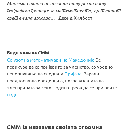
Математиката не познава ниту расни ниту
географски граници; за математиката, културниот
свет е една држава…
– Давид Хилберт
Биди член на СММ
Сојузот на математичари на Македонија
Ве
повикува да се пријавите за членство, со уредно
пополнување на следната
Пријава
. Заради
поедноставна евиденција, после уплатата на
членарината за секој година треба да се пријавите
овде.
СММ ја изразува својата огромна