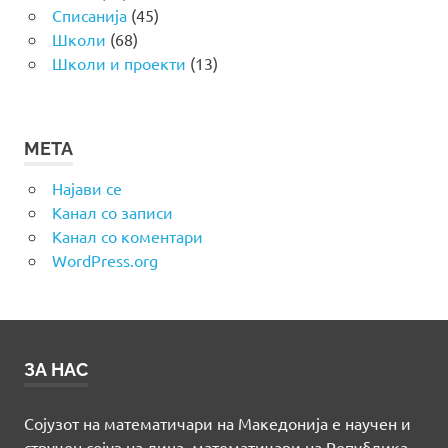
Списанија
(45)
Школи
(68)
Школи и проекти
(13)
МЕТА
Најави се
Канал со записи
Канал со коментари
WordPress.org
ЗА НАС
Сојузот на математичари на Македонија е научен и
стручен сојуз на лица, математичари на Република