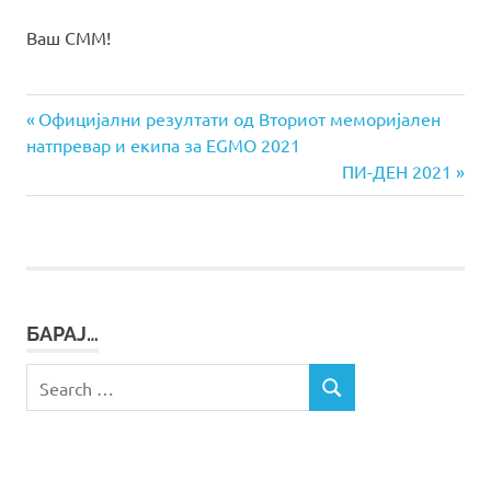
Ваш СММ!
Previous
Навигација
Официјални резултати од Вториот меморијален
Post:
натпревар и екипа за EGMO 2021
на
Next
ПИ-ДЕН 2021
Post:
напис
БАРАЈ…
Search
SEARCH
for: