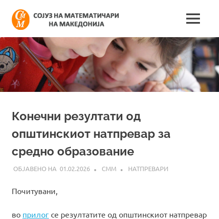
Skip
Сојуз
to
MENU
content
Најнови
на
информации
поврзани
математич
со
работата
на
на
сојузот
Македонија
Конечни резултати од
општинскиот натпревар за
средно образование
01.02.2026
СММ
НАТПРЕВАРИ
Почитувани,
во
прилог
се резултатите од општинскиот натпревар