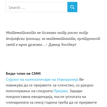
Search
SEARCH
for:
Математиката не познава ниту расни ниту
географски граници; за математиката, културниот
свет е една држава…
– Давид Хилберт
Биди член на СММ
Сојузот на математичари на Македонија
Ве
повикува да се пријавите за членство, со уредно
пополнување на следната
Пријава
. Заради
поедноставна евиденција, после уплатата на
членарината за секој година треба да се пријавите