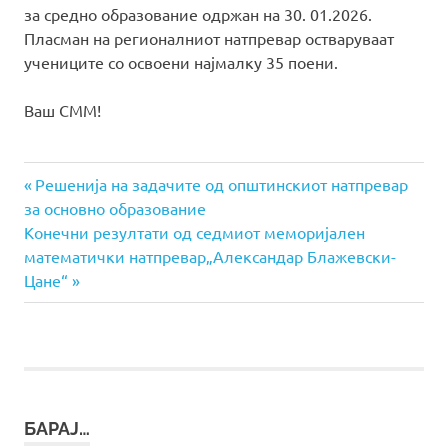
за средно образование одржан на 30. 01.2026.
Пласман на регионалниот натпревар остваруваат
учениците со освоени најмалку 35 поени.
Ваш СММ!
Previous
Навигација
Решенија на задачите од општинскиот натпревар
Post:
за основно образование
на
Next
Конечни резултати од седмиот меморијален
Post:
математички натпревар„Александар Блажевски-
напис
Цане“
БАРАЈ…