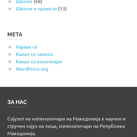
Школи
(68)
Школи и проекти
(13)
МЕТА
Најави се
Канал со записи
Канал со коментари
WordPress.org
ЗА НАС
Сојузот на математичари на Македонија е научен и
стручен сојуз на лица, математичари на Република
Македонија.