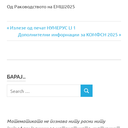
Од Раководството на ЕМШ2025
Previous
Навигација
Излезе од печат НУМЕРУС LI 1
Post:
Next
Дополнителни информации за КОМФСН 2025
на
Post:
напис
БАРАЈ…
Search
SEARCH
for:
Математиката не познава ниту расни ниту