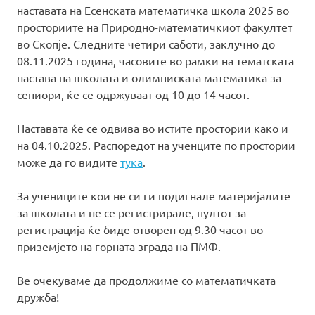
наставата на Есенската математичка школа 2025 во
просториите на Природно-математичкиот факултет
во Скопје. Следните четири саботи, заклучно до
08.11.2025 година, часовите во рамки на тематската
настава на школата и олимписката математика за
сениори, ќе се одржуваат од 10 до 14 часот.
Наставата ќе се одвива во истите простории како и
на 04.10.2025. Распоредот на ученците по простории
може да го видите
тука
.
За учениците кои не си ги подигнале материјалите
за школата и не се регистрирале, пултот за
регистрација ќе биде отворен од 9.30 часот во
приземјето на горната зграда на ПМФ.
Ве очекуваме да продолжиме со математичката
дружба!