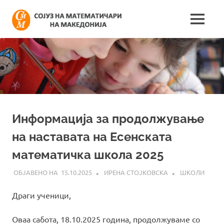
Skip
Сојуз
to
MENU
content
Најнови
на
информации
поврзани
математич
со
работата
на
на
сојузот
Македонија
Информација за продолжување
на наставата на Есенската
математичка школа 2025
15.10.2025
ИРЕНА СТОЈКОВСКА
ШКОЛИ
Драги ученици,
Оваа сабота, 18.10.2025 година, продолжуваме со