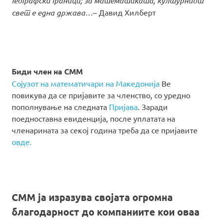
географски граници; за математиката, културниот
свет е една држава…
– Давид Хилберт
Биди член на СММ
Сојузот на математичари на Македонија
Ве
повикува да се пријавите за членство, со уредно
пополнување на следната
Пријава
. Заради
поедноставна евиденција, после уплатата на
членарината за секој година треба да се пријавите
овде.
СММ ја изразува својата огромна
благодарност до компаниите кои оваа