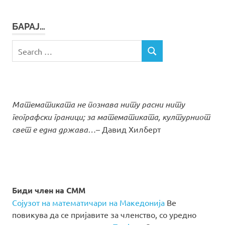
БАРАЈ…
Search
SEARCH
for:
Математиката не познава ниту расни ниту
географски граници; за математиката, културниот
свет е една држава…
– Давид Хилберт
Биди член на СММ
Сојузот на математичари на Македонија
Ве
повикува да се пријавите за членство, со уредно