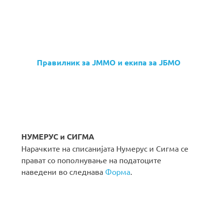
Правилник за ЈММО и екипа за ЈБМО
НУМЕРУС и СИГМА
Нарачките на списанијата Нумерус и Сигма се
прават со пополнување на податоците
наведени во следнава
Форма
.