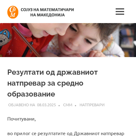
Skip
Сојуз
to
MENU
content
Најнови
на
информации
поврзани
математич
со
работата
на
на
сојузот
Македонија
Резултати од државниот
натпревар за средно
образование
08.03.2025
СММ
НАТПРЕВАРИ
Почитувани,
во прилог се резултатите од Државниот натпревар