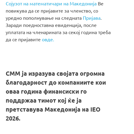
Сојузот на математичари на Македонија
Ве
повикува да се пријавите за членство, со
уредно пополнување на следната
Пријава
.
Заради поедноставна евиденција, после
уплатата на членарината за секој година треба
да се пријавите
овде.
СММ ја изразува својата огромна
благодарност до компаниите кои
оваа година финансиски го
поддржаа тимот кој ќе ја
претставува Македонија на IEO
2026.