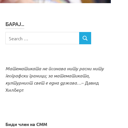
БАРАЈ…
Search
SEARCH
for:
Математиката не познава ниту расни ниту
географски граници; за математиката,
културниот свет е една држава…
– Давид
Хилберт
Биди член на СММ