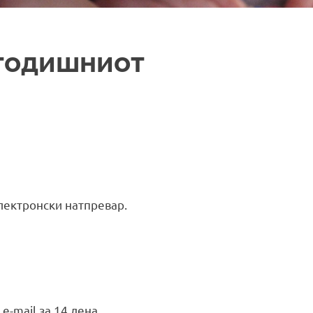
огодишниот
лектронски натпревар.
-mail за 14 дена.