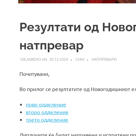
Резултати од Нов
натпревар
30.12.2024
СММ
НАТПРЕВАРИ
Почитувани,
Во прилог се резултатите од Новогодишниот е
прво одделение
второ одделение
трето одделение
Дипломите ќе бидат направени и испратени по e