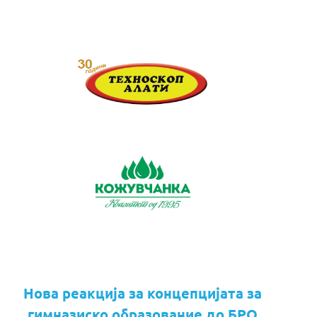
Нова реакција за концепцијата за
гимназиско образование до БРО