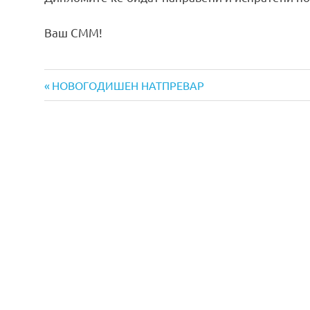
Ваш СММ!
Previous
Навигација
НОВОГОДИШЕН НАТПРЕВАР
Post:
на
напис