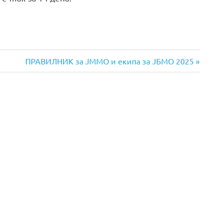
Next
ПРАВИЛНИК за ЈММО и екипа за ЈБМО 2025
Post: