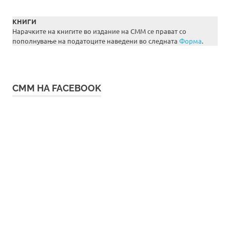
КНИГИ
Нарачките на книгите во издание на СММ се прават со
пополнување на податоците наведени во следната
Форма
.
СММ НА FACEBOOK