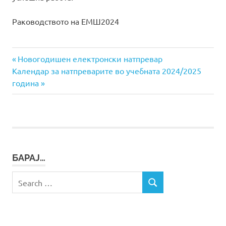
Раководството на ЕМШ2024
Previous
Навигација
Новогодишен електронски натпревар
Next
Post:
Календар за натпреварите во учебната 2024/2025
на
Post:
година
напис
БАРАЈ…
Search
SEARCH
for: