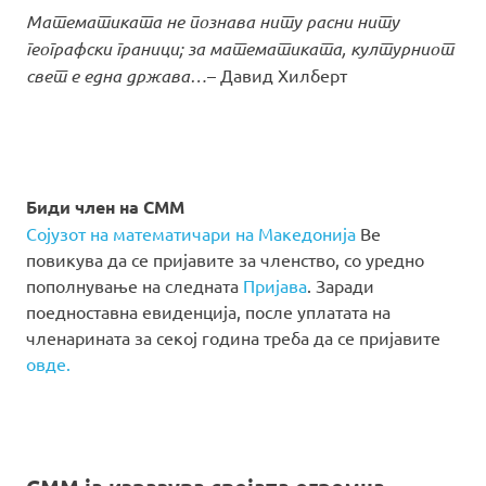
Математиката не познава ниту расни ниту
географски граници; за математиката, културниот
свет е една држава…
– Давид Хилберт
Биди член на СММ
Сојузот на математичари на Македонија
Ве
повикува да се пријавите за членство, со уредно
пополнување на следната
Пријава
. Заради
поедноставна евиденција, после уплатата на
членарината за секој година треба да се пријавите
овде.