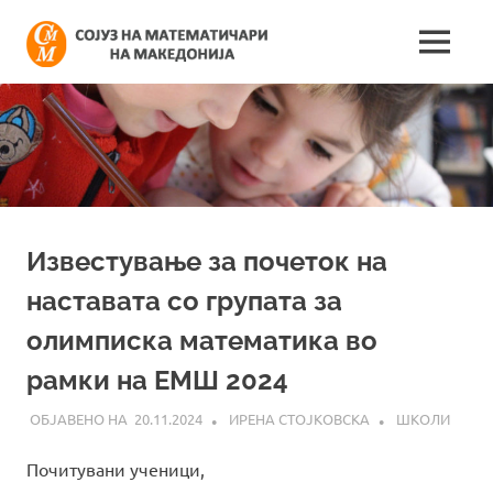
Skip
Сојуз
to
MENU
content
Најнови
на
информации
поврзани
математич
со
работата
на
на
сојузот
Македонија
Известување за почеток на
наставата со групата за
олимписка математика во
рамки на ЕМШ 2024
20.11.2024
ИРЕНА СТОЈКОВСКА
ШКОЛИ
Почитувани ученици,