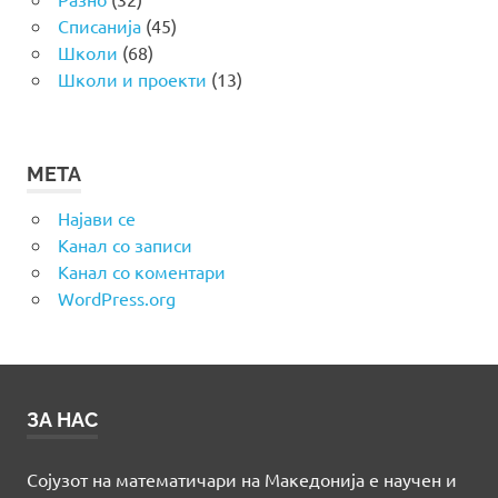
Списанија
(45)
Школи
(68)
Школи и проекти
(13)
МЕТА
Најави се
Канал со записи
Канал со коментари
WordPress.org
ЗА НАС
Сојузот на математичари на Македонија е научен и