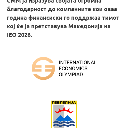
СММ ја изразува својата огромна
благодарност до компаниите кои оваа
година финансиски го поддржаа тимот
кој ќе ја претставува Македонија на
IEO 2026.