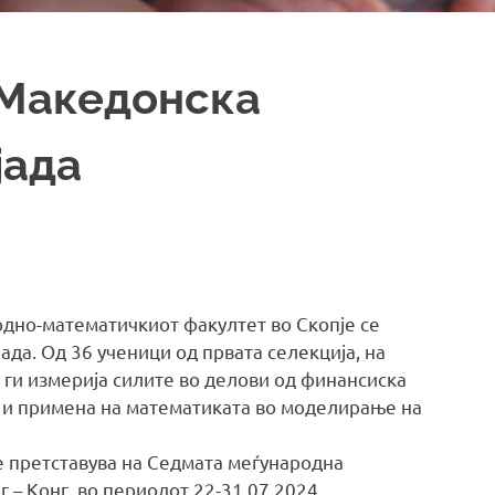
 Македонска
јада
одно-математичкиот факултет во Скопје се
а. Од 36 ученици од првата селекција, на
 ги измерија силите во делови од финансиска
 и примена на математиката во моделирање на
е претставува на Седмата меѓународна
 – Конг, во периодот 22-31.07.2024.