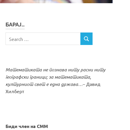
БАРАЈ…
Search
SEARCH
for:
Математиката не познава ниту расни ниту
географски граници; за математиката,
културниот свет е една држава…
– Давид
Хилберт
Биди член на СММ