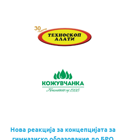
Нова реакција за концепцијата за
гимназиско образование до БРО