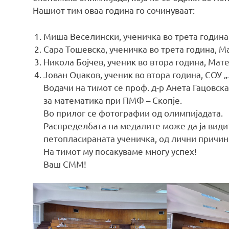
Нашиот тим оваа година го сочинуваат:
Миша Веселински, ученичка во трета година,
Сара Тошевска, ученичка во трета година, 
Никола Бојчев, ученик во втора година, Ма
Јован Оџаков, ученик во втора година, СОУ 
Водачи на тимот се проф. д-р Анета Гацовска
за математика при ПМФ – Скопје.
Во прилог се фотографии од олимпијадата.
Распределбата на медалите може да ја види
петопласираната ученичка, од лични причини
На тимот му посакуваме многу успех!
Ваш СММ!