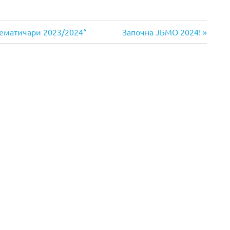
Next
ематичари 2023/2024“
Започна ЈБМО 2024!
Post: