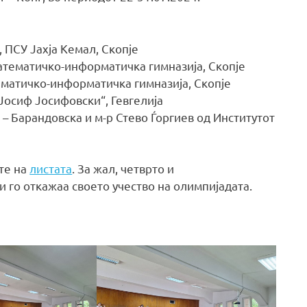
 ПСУ Јахја Кемал, Скопје
Математичко-информатичка гимназија, Скопје
тематичко-информатичка гимназија, Скопје
„Јосиф Јосифовски“, Гевгелија
 – Барандовска и м-р Стево Ѓоргиев од Институтот
те на
листата
. За жал, четврто и
 го откажаа своето учество на олимпијадата.