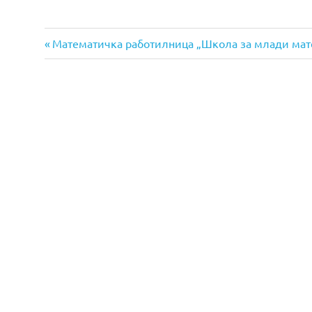
Previous
Навигација
Математичка работилница „Школа за млади мат
Post:
на
напис