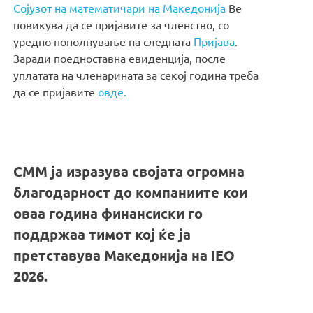
Сојузот на математичари на Македонија
Ве
повикува да се пријавите за членство, со
уредно пополнување на следната
Пријава
.
Заради поедноставна евиденција, после
уплатата на членарината за секој година треба
да се пријавите
овде.
СММ ја изразува својата огромна
благодарност до компаниите кои
оваа година финансиски го
поддржаа тимот кој ќе ја
претставува Македонија на IEO
2026.