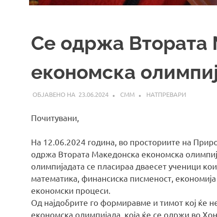
Се одржа Втората
економска олимпи
23.06.2024
СММ
НАТПРЕВАРИ
Почитувани,
На 12.06.2024 година, во просториите на Прир
одржа Втората Македонска економска олимпијад
олимпијадата се пласираа дваесет ученици кои
математика, финансиска писменост, економија
економски процеси.
Од најдобрите го формиравме и тимот кој ќе н
економска олимпијада, која ќе се одржи во Хонг