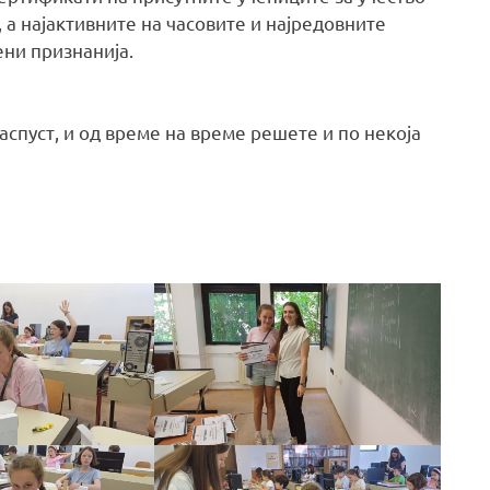
а најактивните на часовите и најредовните
ни признанија.
аспуст, и од време на време решете и по некоја