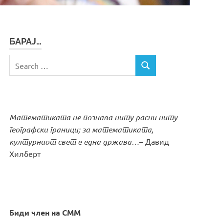
БАРАЈ…
Search
SEARCH
for:
Математиката не познава ниту расни ниту
географски граници; за математиката,
културниот свет е една држава…
– Давид
Хилберт
Биди член на СММ