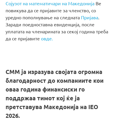
Сојузот на математичари на Македонија
Ве
повикува да се пријавите за членство, со
уредно пополнување на следната
Пријава
.
Заради поедноставна евиденција, после
уплатата на членарината за секој година треба
да се пријавите
овде.
СММ ја изразува својата огромна
благодарност до компаниите кои
оваа година финансиски го
поддржаа тимот кој ќе ја
претставува Македонија на IEO
2026.