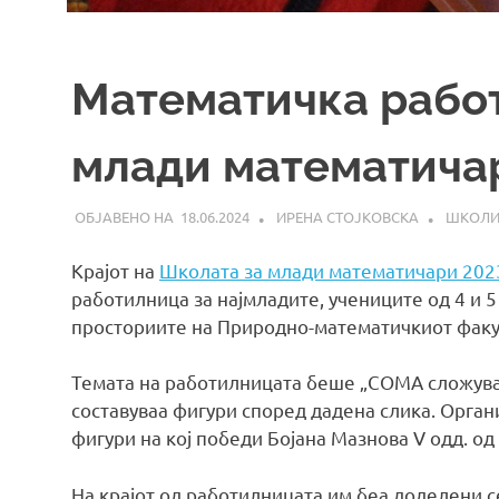
Математичка рабо
млади математича
18.06.2024
ИРЕНА СТОЈКОВСКА
ШКОЛ
Крајот на
Школата за млади математичари 202
работилница за најмладите, учениците од 4 и 5
просториите на Природно-математичкиот факул
Темата на работилницата беше „СОМА сложувалк
составуваа фигури според дадена слика. Орган
фигури на кој победи Бојана Мазнова V одд. од
На крајот од работилницата им беа доделени с