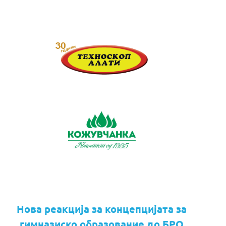
Нова реакција за концепцијата за
гимназиско образование до БРО