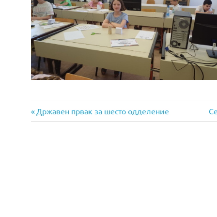
Previous
Ne
Навигација
Државен првак за шесто одделение
С
Post:
Po
на
напис