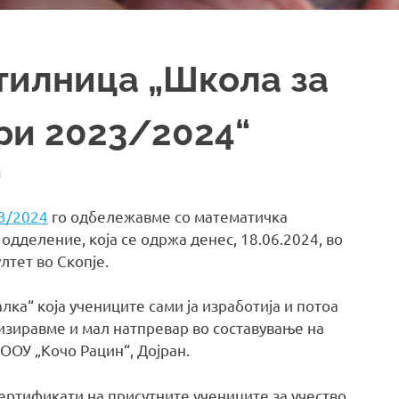
тилница „Школа за
ри 2023/2024“
И
3/2024
го одбележавме со математичка
 одделение, која се одржа денес, 18.06.2024, во
тет во Скопје.
а“ која учениците сами ја изработија и потоа
изиравме и мал натпревар во составување на
 ООУ „Кочо Рацин“, Дојран.
ертификати на присутните учениците за учество