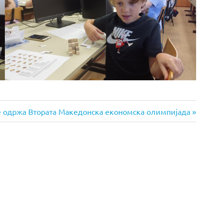
xt
е одржа Втората Македонска економска олимпијада
st: