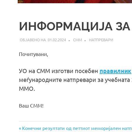
ИНФОРМАЦИЈА ЗА
01.02.2024
СММ
НАТПРЕВАРИ
Почитувани,
УО на СММ изготви посебен
правилник
меѓународните натпревари за учебната 
ММО.
Ваш СММ!
Previous
Навигација
Конечни резултати од петтиот меморијален нат