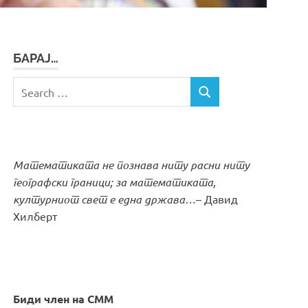
БАРАЈ…
Search
SEARCH
for:
Математиката не познава ниту расни ниту
географски граници; за математиката,
културниот свет е една држава…
– Давид
Хилберт
Биди член на СММ