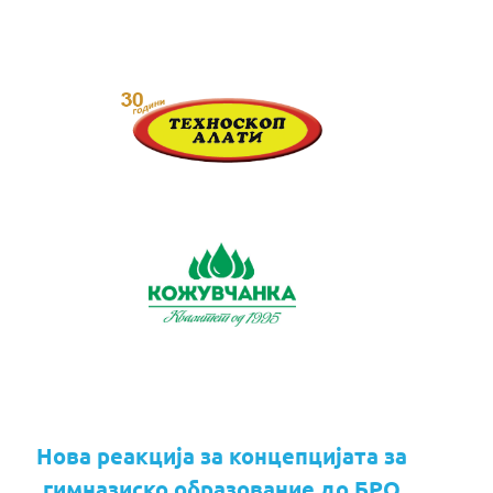
Нова реакција за концепцијата за
гимназиско образование до БРО