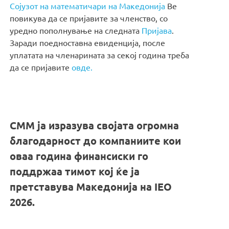
Сојузот на математичари на Македонија
Ве
повикува да се пријавите за членство, со
уредно пополнување на следната
Пријава
.
Заради поедноставна евиденција, после
уплатата на членарината за секој година треба
да се пријавите
овде.
СММ ја изразува својата огромна
благодарност до компаниите кои
оваа година финансиски го
поддржаа тимот кој ќе ја
претставува Македонија на IEO
2026.