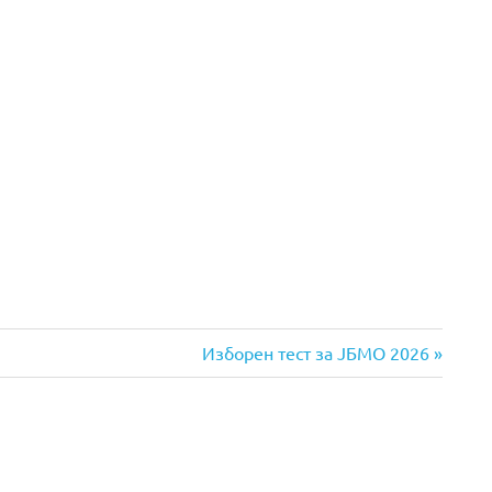
Next
Изборен тест за ЈБМО 2026
Post: