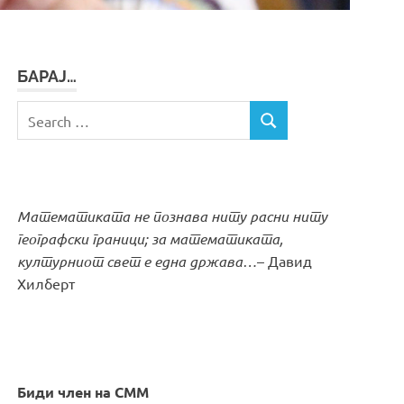
БАРАЈ…
Search
SEARCH
for:
Математиката не познава ниту расни ниту
географски граници; за математиката,
културниот свет е една држава…
– Давид
Хилберт
Биди член на СММ