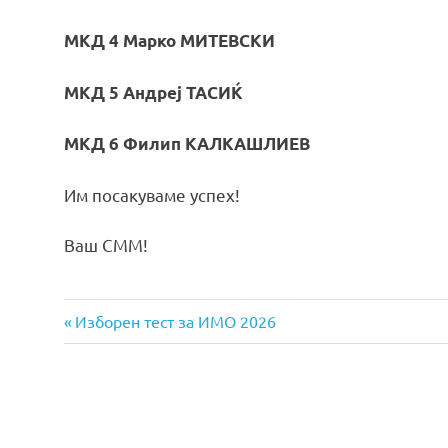
МКД 4 Марко МИТЕВСКИ
МКД 5 Андреј ТАСИЌ
МКД 6 Филип КАЛКАШЛИЕВ
Им посакуваме успех!
Ваш СММ!
Previous
Навигација
Изборен тест за ИМО 2026
Post:
на
напис