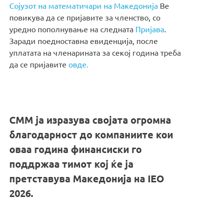
Сојузот на математичари на Македонија
Ве
повикува да се пријавите за членство, со
уредно пополнување на следната
Пријава
.
Заради поедноставна евиденција, после
уплатата на членарината за секој година треба
да се пријавите
овде.
СММ ја изразува својата огромна
благодарност до компаниите кои
оваа година финансиски го
поддржаа тимот кој ќе ја
претставува Македонија на IEO
2026.