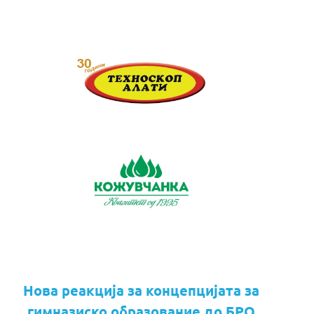
Нова реакција за концепцијата за
гимназиско образование до БРО