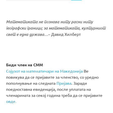
Математиката не познава ниту расни ниту
географски граници; за математиката, културниот
свет е една држава…
– Давид Хилберт
Биди член на СММ
Сојузот на математичари на Македонија
Ве
повикува да се пријавите за членство, со уредно
пополнување на следната
Пријава
. Заради
поедноставна евиденција, после уплатата на
членарината за секој година треба да се пријавите
овде.