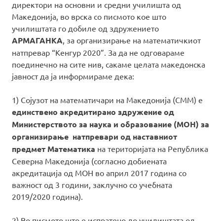
директори на основни и средни училишта од
Македонија, во врска со писмото кое што
училиштата го добиле од здружението
АРМАГАНКА
, за организирање на математичкиот
натпревар “Кенгур 2020”. За да не одговараме
поединечно на сите нив, сакаме целата македонска
јавност да ја информираме дека:
1) Сојузот на математичари на Македонија (СММ) е
единствено акредитирано здружение
од
Министерството за наука и образование (МОН) за
организирање натпревари од наставниот
предмет Математика
на територијата на Република
Северна Македонија (согласно добиената
акредитација од МОН во април 2017 година со
важност од 3 години, заклучно со учебната
2019/2020 година).
2) Во писмото што е испратено до училиштата од