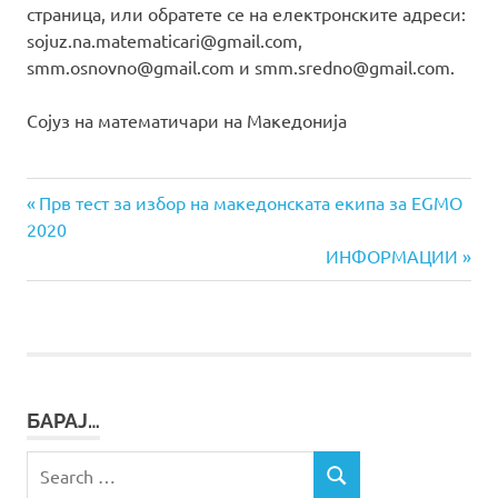
страница, или обратете се на електронските адреси:
sojuz.na.matematicari@gmail.com,
smm.osnovno@gmail.com и smm.sredno@gmail.com.
Сојуз на математичари на Македонија
Previous
Навигација
Прв тест за избор на македонската екипа за EGMO
Post:
2020
на
Next
ИНФОРМАЦИИ
Post:
напис
БАРАЈ…
Search
SEARCH
for: