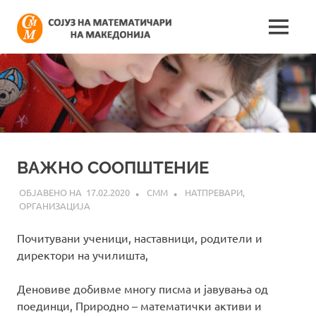
Skip
Сојуз
to
MENU
content
Најнови
на
информации
поврзани
математич
со
работата
на
на
сојузот
Македонија
ВАЖНО СООПШТЕНИЕ
17.02.2020
СММ
НАТПРЕВАРИ
,
ОРГАНИЗАЦИЈА
Почитувани ученици, наставници, родители и
директори на училишта,
Деновиве добивме многу писма и јавувања од
поединци, Природно – математички активи и