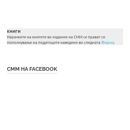
КНИГИ
Нарачките на книгите во издание на СММ се прават со
пополнување на податоците наведени во следната
Форма
.
СММ НА FACEBOOK