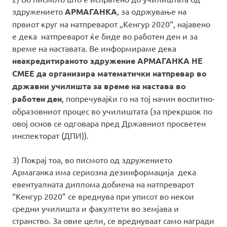
здружението
АРМАГАНКА
, за одржување на
првиот круг на натпреварот „Кенгур 2020“, најавено
е дека натпреварот ќе биде во работен ден и за
време на наставата. Ве информираме дека
неакредитирано
то
здружение
АРМАГАНКА
НЕ
СМЕЕ да
организира математички натпревар
во
државни училишта за време на настава во
работен ден
, попречувајќи го на тој начин воспитно-
образовниот процес во училиштата (за прекршок по
овој основ се одговара пред Државниот просветен
инспекторат (ДПИ)).
3) Покрај тоа, во писмото од здружението
Армаганка има сериозна дезинформација дека
евентуалната диплома добиена на натпреварот
“Кенгур 2020” се вреднува при уписот во некои
средни училишта и факултети во земјава и
странство. За овие цели, се вреднуваат само награди