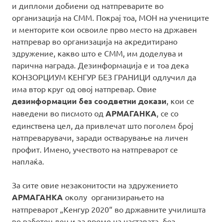
и дипломи добиени од натпреварите во
организација на СММ. Покрај тоа, МОН на учениците
и менторите кои освоиле прво место на државен
натпревар во организација на акредитирано
здружение, какво што е СММ, им доделува и
парична награда. Дезинформација е и тоа дека
КОНЗОРЦИУМ КЕНГУР БЕЗ ГРАНИЦИ одлучил да
има втор круг од овој натпревар. Овие
дезинформации без соодветни докази
, кои се
наведени во писмото од
АРМАГАНКА
, се со
единствена цел, да привлечат што поголем број
натпре­вару­вачи, заради остварување на личен
профит. Имено, учеството на натпреварот се
наплаќа.
За сите овие незаконитости на здружението
АРМАГАНКА
околу организирањето на
натпреварот „Кенгур 2020“ во државните училишта
во работен ден и за време на наставата, без