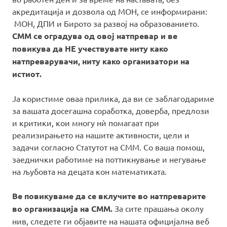
акредитација и дозвола од МОН, се информирани:
МОН, ДПИ и Бирото за развој на образованието.
СММ се оградува од овој натпревар и ве
повикува да НЕ учествувате ниту како
натпреварувачи, ниту како организатори на
истиот.
Ја користиме оваа прилика, да ви се заблагодариме
за вашата досегашна соработка, доверба, предлози
и критики, кои многу нѝ помагаат при
реализирањето на нашите активности, цели и
задачи согласно Статутот на СММ. Со ваша помош,
заеднички работиме на поттикнување и негување
на љубовта на децата кон математиката.
Ве повикуваме да се вклучите во натпреварите
во организација на СММ.
За сите прашања околу
нив, следете ги објавите на нашата официјална веб