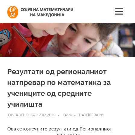
Skip
Сојуз
to
MENU
content
Најнови
на
информации
поврзани
математич
со
работата
на
на
сојузот
Македонија
Резултати од регионалниот
натпревар по математика за
учениците од средните
училишта
12.02.2020
СММ
НАТПРЕВАРИ
Ова се конечните резултати од Регионалниот