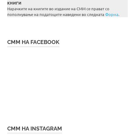
КНИГИ
Нарачките на книгите во издание на СММ се прават со
пополнување на податоците наведени во следната
Форма
.
СММ НА FACEBOOK
СММ НА INSTAGRAM