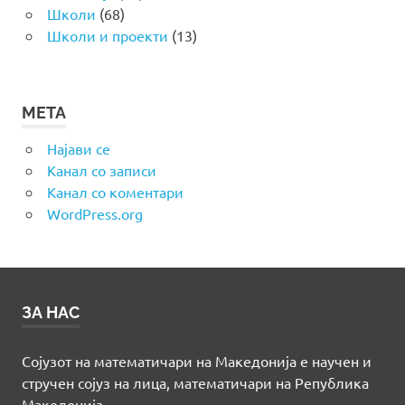
Школи
(68)
Школи и проекти
(13)
МЕТА
Најави се
Канал со записи
Канал со коментари
WordPress.org
ЗА НАС
Сојузот на математичари на Македонија е научен и
стручен сојуз на лица, математичари на Република
Македонија.