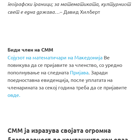
географски граници; за математиката, културниот
свет е една држава…
– Давид Хилберт
Биди член на СММ
Сојузот на математичари на Македонија
Ве
повикува да се пријавите за членство, со уредно
пополнување на следната
Пријава
. Заради
поедноставна евиденција, после уплатата на
членарината за секој година треба да се пријавите
овде.
СММ ја изразува својата огромна
благодарност до компаниите кои оваа