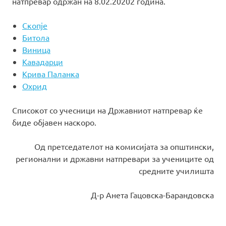
натпревар одржан на 8.02.20202 година.
Скопје
Битола
Виница
Кавадарци
Крива Паланка
Охрид
Списокот со учесници на Државниот натпревар ќе
биде објавен наскоро.
Од претседателот на комисијата за општински,
регионални и државни натпревари за учениците од
средните училишта
Д-р Анета Гацовска-Барандовска