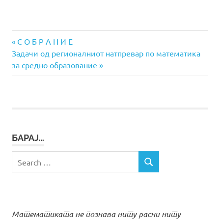
Previous
Навигација
С О Б Р А Н И Е
Next
Post:
Задачи од регионалниот натпревар по математика
на
Post:
за средно образование
напис
БАРАЈ…
Search
SEARCH
for:
Математиката не познава ниту расни ниту