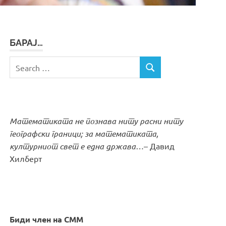
БАРАЈ…
Search
SEARCH
for:
Математиката не познава ниту расни ниту
географски граници; за математиката,
културниот свет е една држава…
– Давид
Хилберт
Биди член на СММ