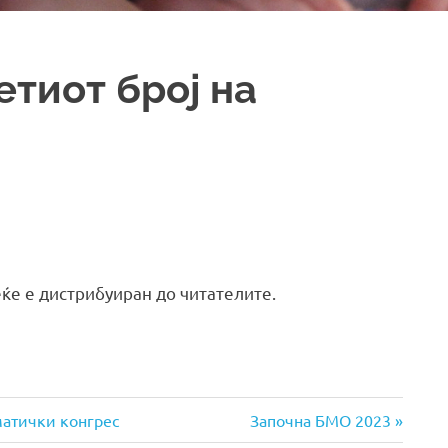
етиот број на
еќе е дистрибуиран до читателите.
Next
матички конгрес
Започна БМО 2023
Post: