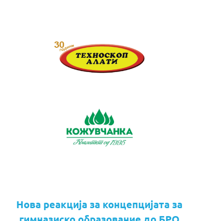
Нова реакција за концепцијата за
гимназиско образование до БРО