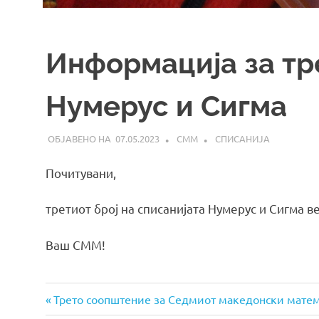
Информација за тр
Нумерус и Сигма
07.05.2023
СММ
СПИСАНИЈА
Почитувани,
третиот број на списанијата Нумерус и Сигма в
Ваш СММ!
Previous
Навигација
Трето соопштение за Седмиот македонски мате
Post: