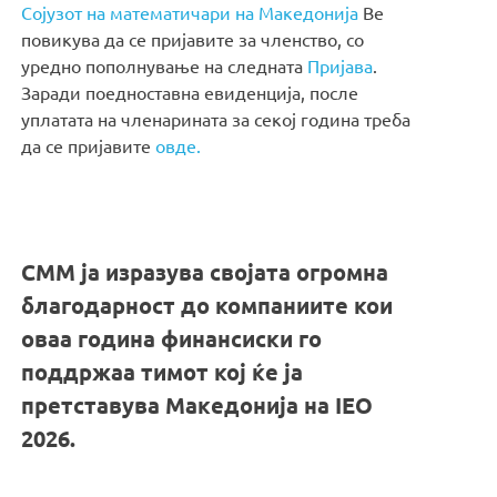
Сојузот на математичари на Македонија
Ве
повикува да се пријавите за членство, со
уредно пополнување на следната
Пријава
.
Заради поедноставна евиденција, после
уплатата на членарината за секој година треба
да се пријавите
овде.
СММ ја изразува својата огромна
благодарност до компаниите кои
оваа година финансиски го
поддржаа тимот кој ќе ја
претставува Македонија на IEO
2026.