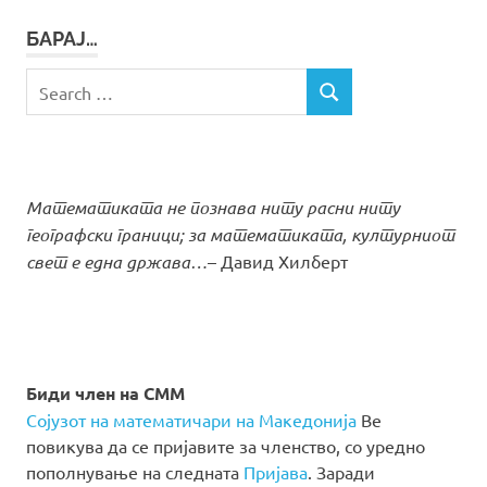
БАРАЈ…
Search
SEARCH
for:
Математиката не познава ниту расни ниту
географски граници; за математиката, културниот
свет е една држава…
– Давид Хилберт
Биди член на СММ
Сојузот на математичари на Македонија
Ве
повикува да се пријавите за членство, со уредно
пополнување на следната
Пријава
. Заради