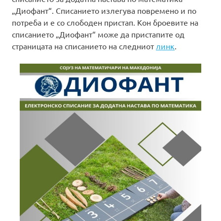
„Диофант“. Списанието излегува повремено и по
потреба и е со слободен пристап. Кон броевите на
списанието „Диофант“ може да пристапите од
страницата на списанието на следниот
линк
.