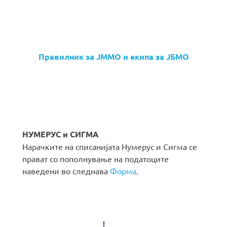
Правилник за ЈММО и екипа за ЈБМО
НУМЕРУС и СИГМА
Нарачките на списанијата Нумерус и Сигма се
прават со пополнување на податоците
наведени во следнава
Форма
.