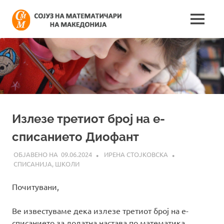
Skip
Сојуз
to
MENU
content
Најнови
на
информации
поврзани
математич
со
работата
на
на
сојузот
Македонија
Излезе третиот број на е-
списанието Диофант
09.06.2024
ИРЕНА СТОЈКОВСКА
СПИСАНИЈА
,
ШКОЛИ
Почитувани,
Ве известуваме дека излезе третиот број на е-
списанието за додатна настава по математика