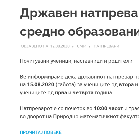
Државен натпрева
средно образован
12.08.2020
СММ
НАТПРЕВАРИ
Почитувани ученици, наставници и родители
Ве информираме дека државниот натпревар по
на
(сабота) за учениците од
15.08.2020
втора
учениците од
и
година.
прва
четврта
Натпреварот е со почеток во
и тра
10:00 часот
во дворот на Природно-математичкиот факултет
ПРОЧИТАЈ ПОВЕЌЕ