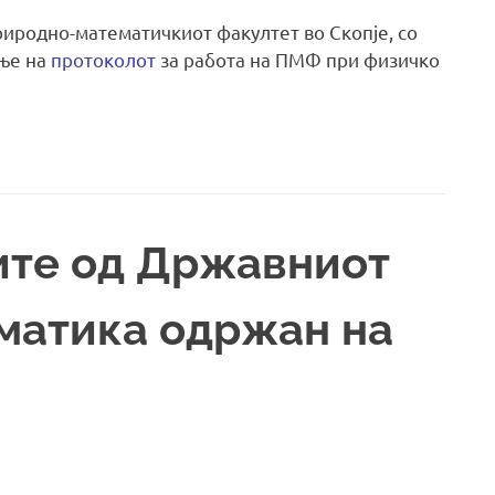
риродно-математичкиот факултет во Скопје, со
ање на
протоколот
за работа на ПМФ при физичко
ите од Државниот
матика одржан на