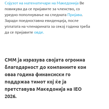
Сојузот на математичари на Македонија
Ве
повикува да се пријавите за членство, со
уредно пополнување на следната
Пријава
.
Заради поедноставна евиденција, после
уплатата на членарината за секој година треба
да се пријавите
овде.
СММ ја изразува својата огромна
благодарност до компаниите кои
оваа година финансиски го
поддржаа тимот кој ќе ја
претставува Македонија на IEO
2026.