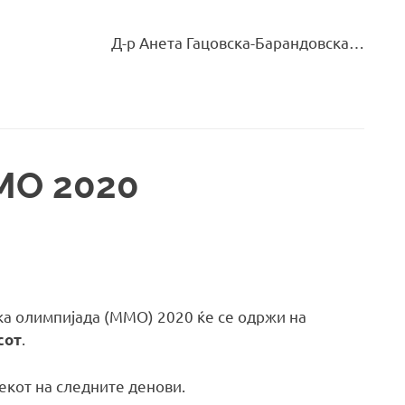
Д-р Анета Гацовска-Барандовска…
МО 2020
а олимпијада (ММО) 2020 ќе се одржи на
.
сот
текот на следните денови.