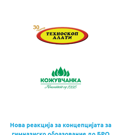
Нова реакција за концепцијата за
гимназиско образование до БРО