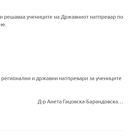
 ги решаваа учениците на Државниот натпревар по
ие.
, регионални и државни натпревари за учениците
Д-р Анета Гацовска-Барандовска…