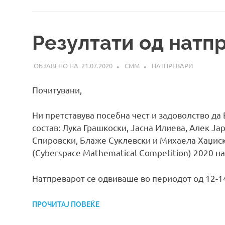
Резултати од натп
21.07.2020
СММ
НАТПРЕВАРИ
Почитувани,
Ни претставува посебна чест и задоволство д
состав: Лука Грашкоски, Јасна Илиева, Алек Ј
Спировски, Блаже Суклевски и Михаела Хаџиск
(Cyberspace Mathematical Competition) 2020 н
Натпреварот се одвиваше во периодот од 12-1
ПРОЧИТАЈ ПОВЕЌЕ