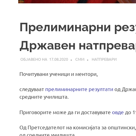
Прелиминарни резу
Државен натпрева
17.08.2020
СММ
НАТПРЕВАРИ
Почитувани ученици и ментори,
следуваат
прелиминарните резултати
од Држав
средните училишта.
Приговорите може да ги доставувате
овде
до 1
Од Претседателот на комисијата за општински
од средните училишта