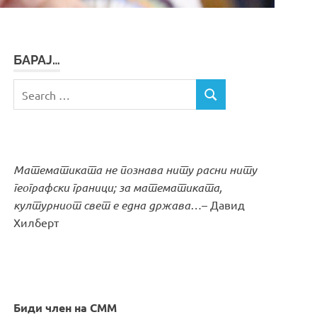
БАРАЈ…
Search
SEARCH
for:
Математиката не познава ниту расни ниту
географски граници; за математиката,
културниот свет е една држава…
– Давид
Хилберт
Биди член на СММ